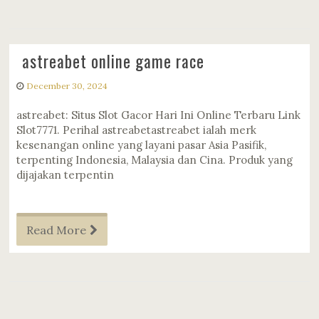
astreabet online game race
December 30, 2024
astreabet: Situs Slot Gacor Hari Ini Online Terbaru Link
Slot7771. Perihal astreabetastreabet ialah merk
kesenangan online yang layani pasar Asia Pasifik,
terpenting Indonesia, Malaysia dan Cina. Produk yang
dijajakan terpentin
Read More