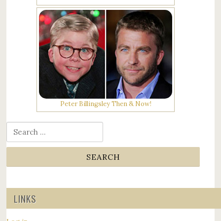
Peter Billingsley Then & Now!
Search for:
LINKS