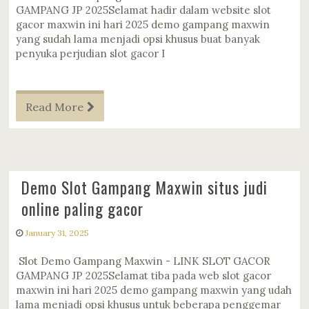
GAMPANG JP 2025Selamat hadir dalam website slot
gacor maxwin ini hari 2025 demo gampang maxwin
yang sudah lama menjadi opsi khusus buat banyak
penyuka perjudian slot gacor I
Read More
Demo Slot Gampang Maxwin situs judi
online paling gacor
January 31, 2025
Slot Demo Gampang Maxwin - LINK SLOT GACOR
GAMPANG JP 2025Selamat tiba pada web slot gacor
maxwin ini hari 2025 demo gampang maxwin yang udah
lama menjadi opsi khusus untuk beberapa penggemar