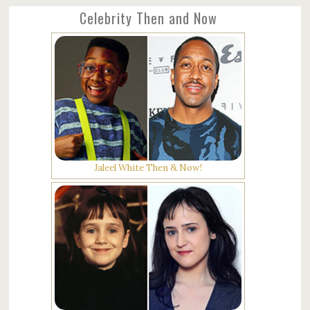
Celebrity Then and Now
Jaleel White Then & Now!